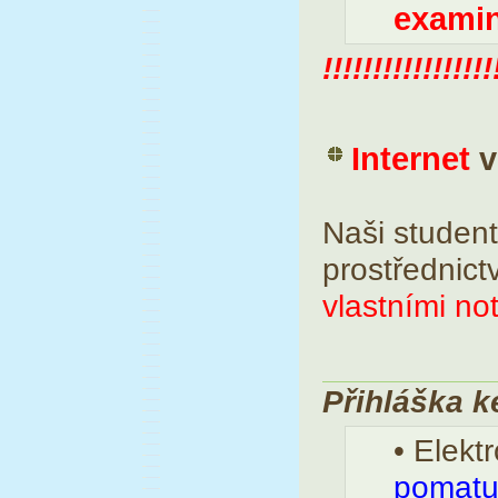
examin
!!!!!!!!!!!!!!!!!
Internet
v
Naši student
prostřednict
vlastními no
Přihláška k
• Elekt
pomatu