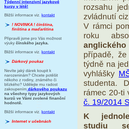
Týdenní intenzivní jazykové
rozsahu jed
kurzy v létě!
zvládnutí ci
Bližší informace viz.
kontakt
V rámci pom
! NOVINKA ! čínština,
finština a maďarština
roku abs
Připravili jsme pro Vás možnost
anglickéh
výuky
čínského jazyka.
Bližší informace viz.
kontakt
případě, že
Dárkový poukaz
týdně na jed
Nevíte jaký dárek koupit k
vyhlášky
MŠ
narozeninám? Chcete potěšit
někoho z rodiny, známého či
studenta. 
blízkého? Udělejte mu radost
zakoupením
dárkového poukazu
rámec 20-ti
na všechny typy jazykových
kurzů ve Vámi zvolené finanční
č. 19/2014 
hodnotě.
Bližší informace viz.
kontakt
K jednole
Internet v učebnách
studiu s