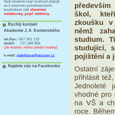
Naši studenti mají možnost připojit
především 
se k internetu prostřednictvím
bezdrátové sítě
vlastními
škol, kteř
notebooky, popř. telefony.
zkoušku v
Rychlý kontakt
němž zahaj
Akademie J. A. Komenského
studium. T
tel./fax.:
567 301 215
mobil:
737 288 856
studující, 
(Je možné i mimo úřední hodiny)
pojištění a 
e-mail:
ajakjihlava@seznam.cz
Najdete nás na Facebooku
Ostatní záje
přihlásit té
Jednoleté j
vhodné pro s
na VŠ a cht
roce. Během 