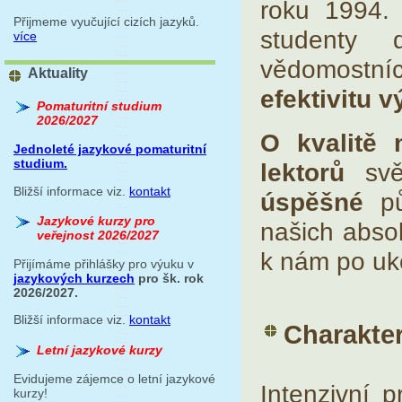
roku 1994. 
Přijmeme vyučující cizích jazyků.
studenty 
více
vědomostní
Aktuality
efektivitu v
Pomaturitní studium
2026/2027
O kvalitě 
Jednoleté jazykové pomaturitní
studium.
lektorů
svěd
Bližší informace viz.
kontakt
úspěšné
pů
Jazykové kurzy pro
našich abso
veřejnost 2026/2027
k nám po uko
Přijímáme přihlášky pro výuku v
jazykových kurzech
pro šk. rok
2026/2027.
Bližší informace viz.
kontakt
Charakter
Letní jazykové kurzy
Evidujeme zájemce o letní jazykové
Intenzivní 
kurzy!