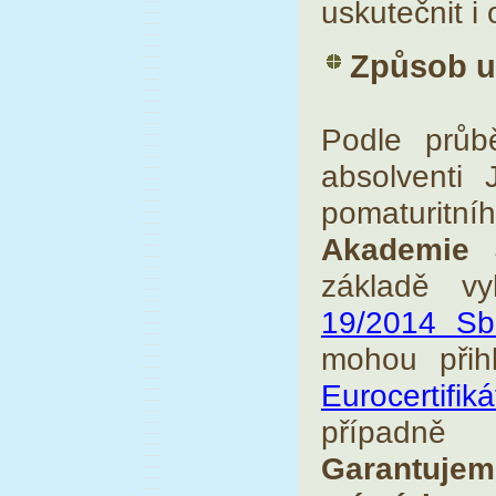
uskutečnit i
Způsob u
Podle průbě
absolventi 
pomaturit
Akademie 
základě v
19/2014 Sb
mohou přih
Eurocertifi
případně 
Garantuje