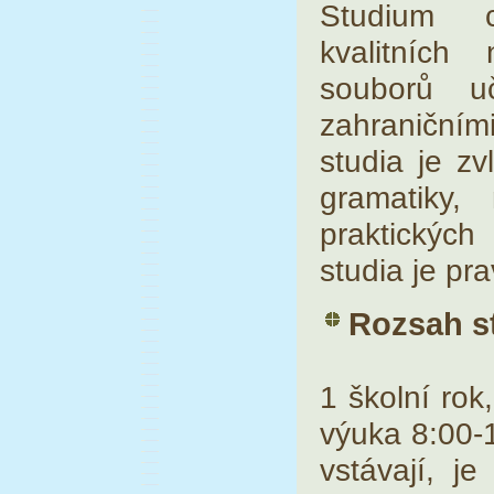
Studium c
kvalitních
souborů u
zahraničn
studia je zv
gramatiky,
praktickýc
studia je pr
Rozsah s
1 školní rok
výuka 8:00-1
vstávají, j