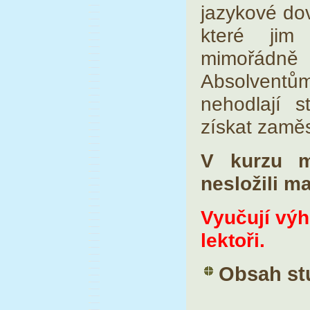
jazykové do
které jim
mimořádně 
Absolventům
nehodlají 
získat zaměs
V kurzu m
nesložili m
Vyučují výh
lektoři.
Obsah st