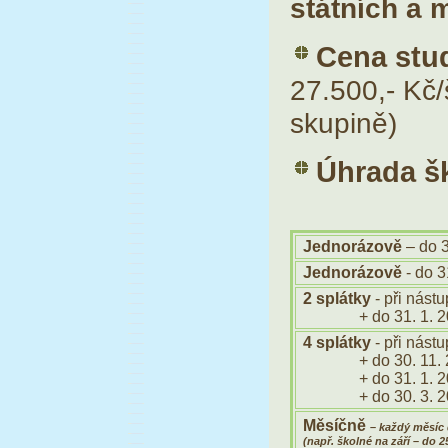
státních a 
Cena stud
27.500,- Kč/
skupině)
Úhrada š
Jednorázově
– do 3
Jednorázově
- do 3
2 splátky
- při nástu
+ do 31. 1. 2
4 splátky
- při nástu
+ do 30. 11. 
+ do 31. 1. 2
+ do 30. 3. 2
Měsíčně
– každý měsíc 
(např. školné na září – do 25