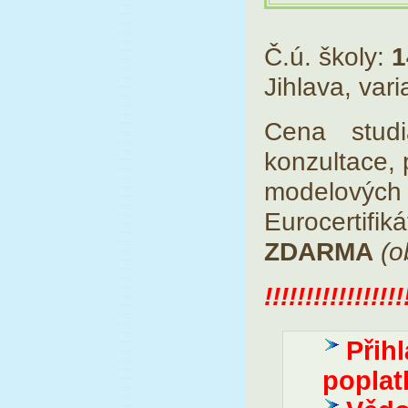
Č.ú. školy:
1
Jihlava, vari
Cena studi
konzultace, 
modelových 
Eurocertifik
ZDARMA
(o
!!!!!!!!!!!!!!!!!
Přih
poplat