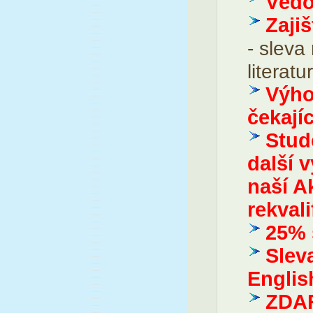
Vědo
Zajiš
- sleva
literat
Výho
čekají
Stud
další 
naší A
rekvali
25% 
Slev
Englis
ZDAR