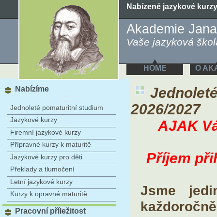
Nabízené jazykové kurz
Akademie Jana
Vaše jazyková škola
HOME
O AK
Nabízíme
Jednoleté
2026/2027
Jednoleté pomaturitní studium
Jazykové kurzy
AJAK Vás j
Firemní jazykové kurzy
Přípravné kurzy k maturitě
Příjem přih
Jazykové kurzy pro děti
Překlady a tlumočení
Letní jazykové kurzy
Jsme jedi
Kurzy k opravné maturitě
každoročně
Pracovní příležitost