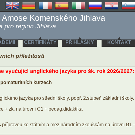
y
 Amose Komenského Jihlava
 pro region Jihlava
ADEMII
CERTIFIKÁTY
PŘIHLÁŠKY
KONTAKT
ích příležitostí
e vyučující anglického jazyka pro šk. rok 2026/2027:
 pomaturitních kurzech
nglického jazyka pro střední školy, popř. 2.stupeň základní školy,
ce + zk. na úrovni C1 + pedag.didaktika
 s přípravou ke státním a mezinárodním zkouškám na úrovni B1 -