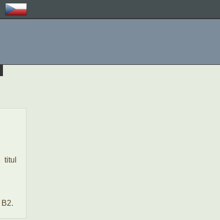
 titul
 B2.