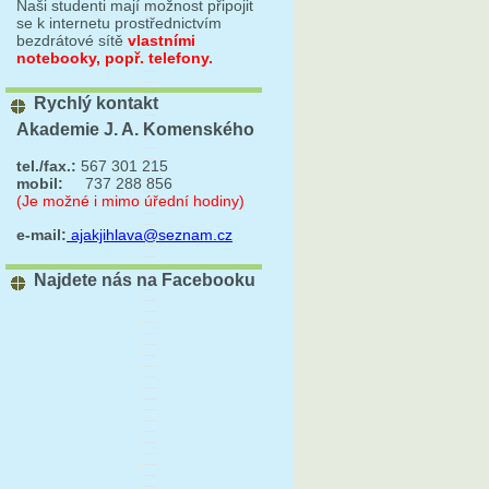
Naši studenti mají možnost připojit
se k internetu prostřednictvím
bezdrátové sítě
vlastními
notebooky, popř. telefony.
Rychlý kontakt
Akademie J. A. Komenského
tel./fax.:
567 301 215
mobil:
737 288 856
(Je možné i mimo úřední hodiny)
e-mail:
ajakjihlava@seznam.cz
Najdete nás na Facebooku