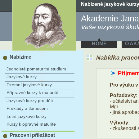
Nabízené jazykové kurz
Akademie Jana
Vaše jazyková škola
HOME
O AK
Nabízíme
Nabídka pracovn
Jednoleté pomaturitní studium
Přijmem
Jazykové kurzy
Firemní jazykové kurzy
Pro výuku v
Přípravné kurzy k maturitě
Požadavky:
Jazykové kurzy pro děti
- učitelství a
Mgr.
Překlady a tlumočení
- jiná aproba
Letní jazykové kurzy
Výhody:
Kurzy k opravné maturitě
- zkušenosti
Pracovní příležitost