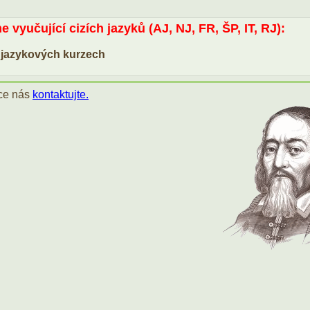
 vyučující cizích jazyků (AJ, NJ, FR, ŠP, IT, RJ):
 jazykových kurzech
ace nás
kontaktujte.