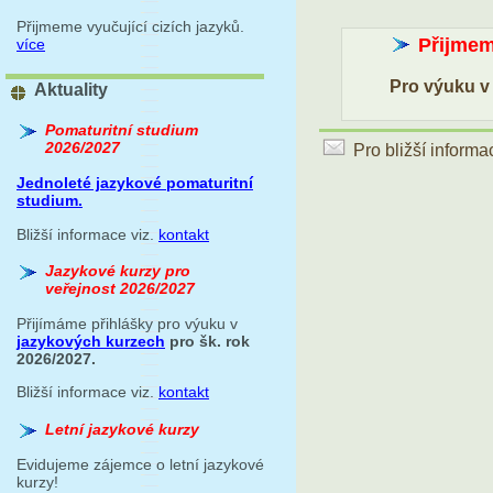
Přijmeme vyučující cizích jazyků.
Přijmeme
více
Pro výuku v
Aktuality
Pomaturitní studium
2026/2027
Pro bližší inform
Jednoleté jazykové pomaturitní
studium.
Bližší informace viz.
kontakt
Jazykové kurzy pro
veřejnost 2026/2027
Přijímáme přihlášky pro výuku v
jazykových kurzech
pro šk. rok
2026/2027.
Bližší informace viz.
kontakt
Letní jazykové kurzy
Evidujeme zájemce o letní jazykové
kurzy!