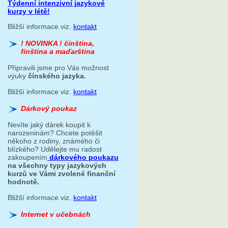
Týdenní intenzivní jazykové
kurzy v létě!
Bližší informace viz.
kontakt
! NOVINKA ! čínština,
finština a maďarština
Připravili jsme pro Vás možnost
výuky
čínského jazyka.
Bližší informace viz.
kontakt
Dárkový poukaz
Nevíte jaký dárek koupit k
narozeninám? Chcete potěšit
někoho z rodiny, známého či
blízkého? Udělejte mu radost
zakoupením
dárkového poukazu
na všechny typy jazykových
kurzů ve Vámi zvolené finanční
hodnotě.
Bližší informace viz.
kontakt
Internet v učebnách