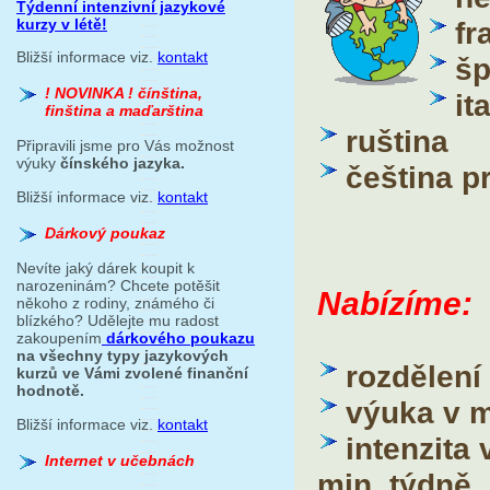
Týdenní intenzivní jazykové
kurzy v létě!
fr
Bližší informace viz.
kontakt
šp
! NOVINKA ! čínština,
it
finština a maďarština
ruština
Připravili jsme pro Vás možnost
výuky
čínského jazyka.
čeština p
Bližší informace viz.
kontakt
Dárkový poukaz
Nevíte jaký dárek koupit k
narozeninám? Chcete potěšit
Nabízíme:
někoho z rodiny, známého či
blízkého? Udělejte mu radost
zakoupením
dárkového poukazu
na všechny typy jazykových
rozdělení
kurzů ve Vámi zvolené finanční
hodnotě.
výuka v 
Bližší informace viz.
kontakt
intenzita
Internet v učebnách
min. týdně