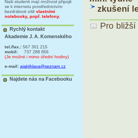
Naši studenti mají možnost připojit
zkušení le
se k internetu prostřednictvím
bezdrátové sítě
vlastními
notebooky, popř. telefony.
Pro bližš
Rychlý kontakt
Akademie J. A. Komenského
tel./fax.:
567 301 215
mobil:
737 288 856
(Je možné i mimo úřední hodiny)
e-mail:
ajakjihlava@seznam.cz
Najdete nás na Facebooku