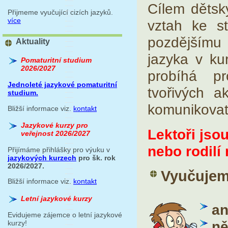
Cílem dětský
Přijmeme vyučující cizích jazyků.
více
vztah ke s
pozdějšímu 
Aktuality
jazyka v ku
Pomaturitní studium
2026/2027
probíhá pr
Jednoleté jazykové pomaturitní
tvořivých ak
studium.
komunikovat
Bližší informace viz.
kontakt
Jazykové kurzy pro
Lektoři jsou
veřejnost 2026/2027
nebo rodilí 
Přijímáme přihlášky pro výuku v
jazykových kurzech
pro šk. rok
2026/2027.
Vyučujeme
Bližší informace viz.
kontakt
Letní jazykové kurzy
an
Evidujeme zájemce o letní jazykové
n
kurzy!